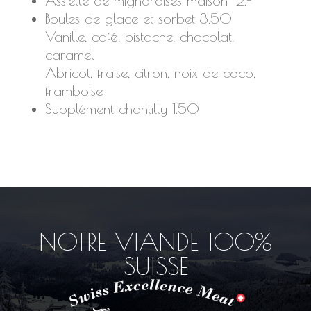
Assiette de mignardises maison 12.-
Boules de glace et sorbet 3.50
Vanille, café, pistache, chocolat,
caramel
Abricot, fraise, citron, noix de coco,
framboise
Supplément chantilly 1.50
NOTRE VIANDE 100%
SUISSE