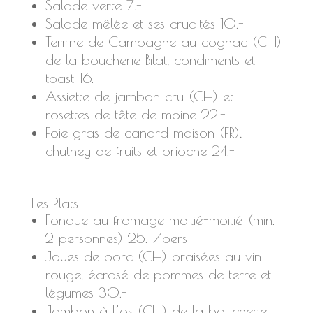
Salade verte 7.-
Salade mêlée et ses crudités 10.-
Terrine de Campagne au cognac (CH)
de la boucherie Bilat, condiments et
toast 16.-
Assiette de jambon cru (CH) et
rosettes de tête de moine 22.-
Foie gras de canard maison (FR),
chutney de fruits et brioche 24.-
Les Plats
Fondue au fromage moitié-moitié (min.
2 personnes) 25.-/pers
Joues de porc (CH) braisées au vin
rouge, écrasé de pommes de terre et
légumes 30.-
Jambon à l’os (CH) de la boucherie