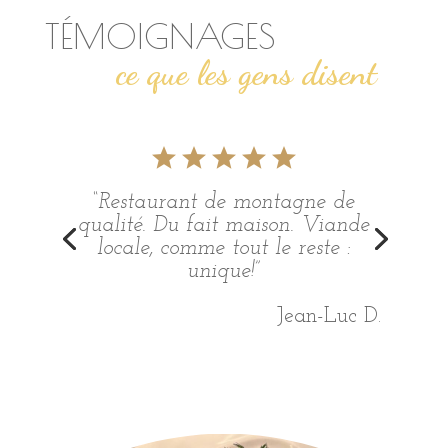
TÉMOIGNAGES
ce que les gens disent
“Restaurant de montagne de
qualité. Du fait maison. Viande
“Très beau lieu, nouvelle cuisine
locale, comme tout le reste :
excellente à découvrir et à
unique!”
déguster”
Jean-Luc D.