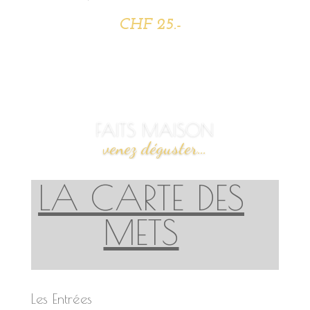
CHF 25.-
FAITS MAISON
venez déguster…
LA CARTE DES
METS
Les Entrées